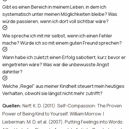
Gibt es einen Bereich in meinem Leben, in dem ich
systematisch unter meinen Möglichkeiten bleibe? Was
würde passieren, wenn ich dort voll sichtbar wäre?
Wie spreche ich mit mir selbst, wenn ich einen Fehler
mache? Würde ich so mit einem guten Freund sprechen?
Wann habe ich zuletzt einen Erfolg sabotiert, kurz bevor er
eingetreten wäre? Was war die unbewusste Angst
dahinter?
Welche „Regel" aus meiner Kindheit steuert mein heutiges
Verhalten, obwohl sie längst nicht mehr zutrifft?
Quellen:
Neff, K. D. (2011). Self-Compassion: The Proven
Power of Being Kind to Yourself. William Morrow. |
Lieberman, M. D. et al. (2007). Putting Feelings into Words: