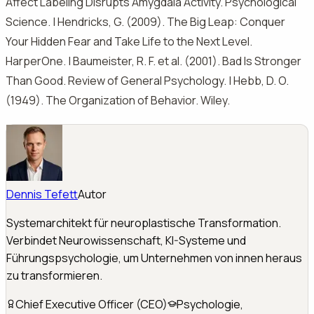
Affect Labeling Disrupts Amygdala Activity. Psychological
Science. | Hendricks, G. (2009). The Big Leap: Conquer
Your Hidden Fear and Take Life to the Next Level.
HarperOne. | Baumeister, R. F. et al. (2001). Bad Is Stronger
Than Good. Review of General Psychology. | Hebb, D. O.
(1949). The Organization of Behavior. Wiley.
Dennis Tefett
Autor
Systemarchitekt für neuroplastische Transformation.
Verbindet Neurowissenschaft, KI-Systeme und
Führungspsychologie, um Unternehmen von innen heraus
zu transformieren.
Chief Executive Officer (CEO)
Psychologie,