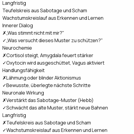
Langfristig
Teufelskreis aus Sabotage und Scham
Wachstumskreislauf aus Erkennen und Lernen
Innerer Dialog
✗
„Was stimmt nicht mit mir?"
✓
„Was versucht dieses Muster zu schützen?"
Neurochemie
✗
Cortisol steigt, Amygdala feuert stärker
✓
Oxytocin wird ausgeschüttet, Vagus aktiviert
Handlungsfähigkeit
✗
Lähmung oder blinder Aktionismus
✓
Bewusste, überlegte nächste Schritte
Neuronale Wirkung
✗
Verstärkt das Sabotage-Muster (Hebb)
✓
Schwächt das alte Muster, stärkt neue Bahnen
Langfristig
✗
Teufelskreis aus Sabotage und Scham
✓
Wachstumskreislauf aus Erkennen und Lernen