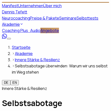
Manifest
Unternehmen
Über mich
Dennis Tefett
Neurocoaching
Preise & Pakete
Seminare
Selbsttests
Akademie
Coaching Plus · Audio
Angebote
Startseite
Akademie
Innere Stärke & Resilienz
Selbstsabotage überwinden: Warum wir uns selbst
im Weg stehen
DE
EN
Innere Stärke & Resilienz
Selbstsabotage