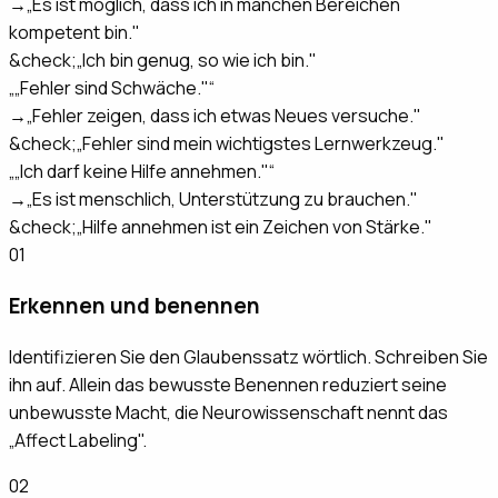
→
„Es ist möglich, dass ich in manchen Bereichen
kompetent bin."
&check;
„Ich bin genug, so wie ich bin."
„
„Fehler sind Schwäche."
“
→
„Fehler zeigen, dass ich etwas Neues versuche."
&check;
„Fehler sind mein wichtigstes Lernwerkzeug."
„
„Ich darf keine Hilfe annehmen."
“
→
„Es ist menschlich, Unterstützung zu brauchen."
&check;
„Hilfe annehmen ist ein Zeichen von Stärke."
01
Erkennen und benennen
Identifizieren Sie den Glaubenssatz wörtlich. Schreiben Sie
ihn auf. Allein das bewusste Benennen reduziert seine
unbewusste Macht, die Neurowissenschaft nennt das
„Affect Labeling".
02