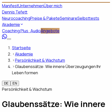
Manifest
Unternehmen
Über mich
Dennis Tefett
Neurocoaching
Preise & Pakete
Seminare
Selbsttests
Akademie
Coaching Plus · Audio
Angebote
Startseite
Akademie
Persönlichkeit & Wachstum
Glaubenssätze: Wie innere Überzeugungen Ihr
Leben formen
DE
EN
Persönlichkeit & Wachstum
Glaubenssätze: Wie innere