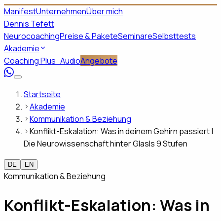
Manifest
Unternehmen
Über mich
Dennis Tefett
Neurocoaching
Preise & Pakete
Seminare
Selbsttests
Akademie
Coaching Plus · Audio
Angebote
Startseite
Akademie
Kommunikation & Beziehung
Konflikt-Eskalation: Was in deinem Gehirn passiert |
Die Neurowissenschaft hinter Glasls 9 Stufen
DE
EN
Kommunikation & Beziehung
Konflikt-Eskalation: Was in