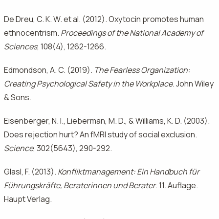
De Dreu, C. K. W. et al. (2012). Oxytocin promotes human
ethnocentrism.
Proceedings of the National Academy of
Sciences
, 108(4), 1262-1266.
Edmondson, A. C. (2019).
The Fearless Organization:
Creating Psychological Safety in the Workplace
. John Wiley
& Sons.
Eisenberger, N. I., Lieberman, M. D., & Williams, K. D. (2003).
Does rejection hurt? An fMRI study of social exclusion.
Science
, 302(5643), 290-292.
Glasl, F. (2013).
Konfliktmanagement: Ein Handbuch für
Führungskräfte, Beraterinnen und Berater
. 11. Auflage.
Haupt Verlag.