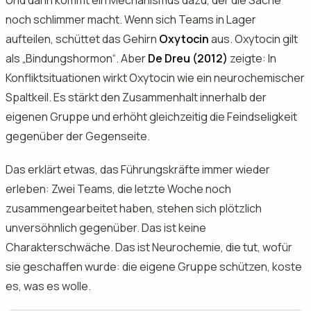
Und dann kommt ein Mechanismus dazu, der die Sache
noch schlimmer macht. Wenn sich Teams in Lager
aufteilen, schüttet das Gehirn
Oxytocin
aus. Oxytocin gilt
als „Bindungshormon“. Aber
De Dreu (2012)
zeigte: In
Konfliktsituationen wirkt Oxytocin wie ein neurochemischer
Spaltkeil. Es stärkt den Zusammenhalt innerhalb der
eigenen Gruppe und erhöht gleichzeitig die Feindseligkeit
gegenüber der Gegenseite.
Das erklärt etwas, das Führungskräfte immer wieder
erleben: Zwei Teams, die letzte Woche noch
zusammengearbeitet haben, stehen sich plötzlich
unversöhnlich gegenüber. Das ist keine
Charakterschwäche. Das ist Neurochemie, die tut, wofür
sie geschaffen wurde: die eigene Gruppe schützen, koste
es, was es wolle.