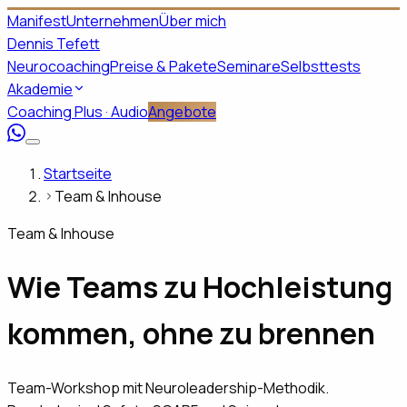
Manifest
Unternehmen
Über mich
Dennis Tefett
Neurocoaching
Preise & Pakete
Seminare
Selbsttests
Akademie
Coaching Plus · Audio
Angebote
Startseite
Team & Inhouse
Team & Inhouse
Wie Teams zu Hochleistung
kommen, ohne zu brennen
Team-Workshop mit Neuroleadership-Methodik.