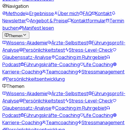
Navigation
Methode
Ergebnisse
Über mich
FAQ
Kontakt
Newsletter
Angebot & Preise
Kontaktformular
Termin
buchen
Manifest lesen
Themen
Wissens-Akademie
Ärzte-Selbsttest
Führungsprofil-
Analyse
Persönlichkeitstest
Stress-Level-Check
Glaubenssatz-Analyse
Coaching im Ruhrgebiet
Podcast
Führungskräfte-Coaching
Life Coaching
Karriere-Coaching
Teamcoaching
Stressmanagement
Persönlichkeitsentwicklung
Themen
Wissens-Akademie
Ärzte-Selbsttest
Führungsprofil-
Analyse
Persönlichkeitstest
Stress-Level-Check
Glaubenssatz-Analyse
Coaching im Ruhrgebiet
Podcast
Führungskräfte-Coaching
Life Coaching
Karriere-Coaching
Teamcoaching
Stressmanagement
Persönlichkeitsentwicklung