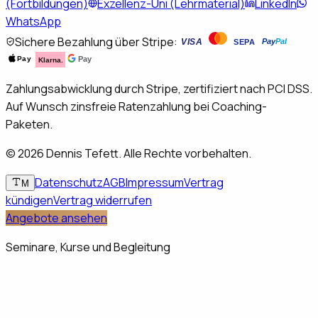
(Fortbildungen)
Exzellenz-Uni (Lehrmaterial)
LinkedIn
WhatsApp
Sichere Bezahlung über Stripe:
VISA
Pay
Pal
SEPA
Pay
Pay
Klarna.
Zahlungsabwicklung durch Stripe, zertifiziert nach PCI DSS.
Auf Wunsch zinsfreie Ratenzahlung bei Coaching-
Paketen.
©
2026
Dennis Tefett. Alle Rechte vorbehalten.
Datenschutz
AGB
Impressum
Vertrag
M
kündigen
Vertrag widerrufen
Angebote ansehen
Seminare, Kurse und Begleitung