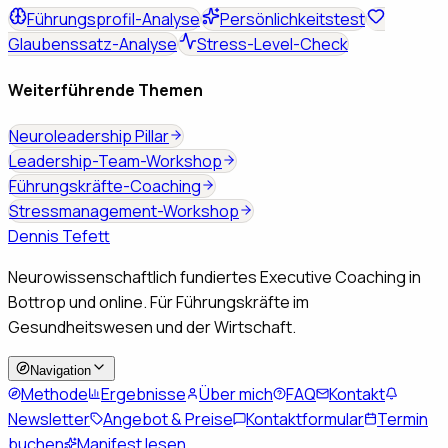
Führungsprofil-Analyse
Persönlichkeitstest
Glaubenssatz-Analyse
Stress-Level-Check
Weiterführende Themen
Neuroleadership Pillar
Leadership-Team-Workshop
Führungskräfte-Coaching
Stressmanagement-Workshop
Dennis Tefett
Neurowissenschaftlich fundiertes Executive Coaching in
Bottrop und online. Für Führungskräfte im
Gesundheitswesen und der Wirtschaft.
Navigation
Methode
Ergebnisse
Über mich
FAQ
Kontakt
Newsletter
Angebot & Preise
Kontaktformular
Termin
buchen
Manifest lesen