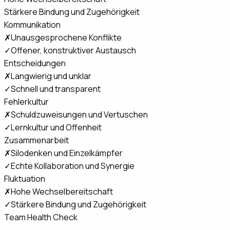
Stärkere Bindung und Zugehörigkeit
Kommunikation
✗
Unausgesprochene Konflikte
✓
Offener, konstruktiver Austausch
Entscheidungen
✗
Langwierig und unklar
✓
Schnell und transparent
Fehlerkultur
✗
Schuldzuweisungen und Vertuschen
✓
Lernkultur und Offenheit
Zusammenarbeit
✗
Silodenken und Einzelkämpfer
✓
Echte Kollaboration und Synergie
Fluktuation
✗
Hohe Wechselbereitschaft
✓
Stärkere Bindung und Zugehörigkeit
Team Health Check