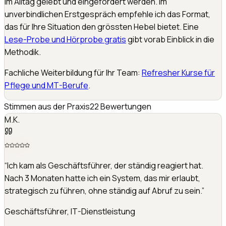
im Alltag gelebt und eingefordert werden. Im
unverbindlichen Erstgespräch empfehle ich das Format,
das für Ihre Situation den grössten Hebel bietet. Eine
Lese-Probe und Hörprobe gratis
gibt vorab Einblick in die
Methodik.
Fachliche Weiterbildung für Ihr Team:
Refresher Kurse für
Pflege und MT-Berufe
.
Stimmen aus der Praxis
22
Bewertungen
T.B.
“
Nach dem Coaching habe ich zum ersten Mal in 15 Jahren
Führung verstanden, warum bestimmte Situationen mich
triggern. Dieses Verständnis hat alles verändert.
”
VP Operations, Logistikunternehmen