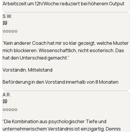
Konfliktrate im Team um 60% reduziert
K.L.
“
Ich war kurz vor dem Burnout. Dennis hat mir nicht einfach
Tipps gegeben, sondern die Ursachen gefunden. Heute
führe ich gelassener und mein Team spürt das.
”
Abteilungsleiterin, Gesundheitswesen
Krankenstand im Team von 14% auf 5% gesenkt
J.H.
“
Meine größte Erkenntnis: Ich musste nicht härter
arbeiten, sondern anders denken. Die