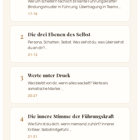
Warum scheitern fachlich brillante Führungskräfte?
Bindungsmuster in Führung, Übertragung in Teams.
…
17:16
2
Die drei Ebenen des Selbst
Persona, Schatten, Selbst. Was siehst du, was übersiehst
du an dir?
…
21:12
3
Werte unter Druck
Was bleibt von dir, wenn alles wackelt? Werte als
somatische Marker.
…
20:27
4
Die innere Stimme der Führungskraft
Wie führst du dich, wenn niemand zuhört? Innerer
Kritiker, Selbstmitgefühl.
…
21:31