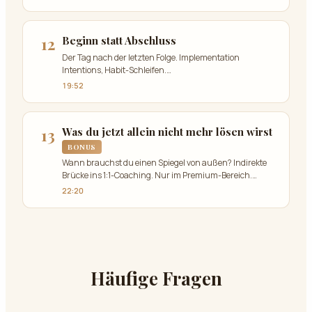
12
Beginn statt Abschluss
Der Tag nach der letzten Folge. Implementation
Intentions, Habit-Schleifen.
…
19:52
13
Was du jetzt allein nicht mehr lösen wirst
BONUS
Wann brauchst du einen Spiegel von außen? Indirekte
Brücke ins 1:1-Coaching. Nur im Premium-Bereich.
…
22:20
Häufige Fragen