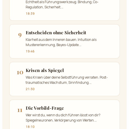
Echtheit als Führungswerkzeug. Bindung, Co-
Regulation, Sicherheit.
…
18:39
9
Entscheiden ohne Sicherheit
Klarheit aus dem Inneren bauen. Intuition als
Mustererkennung, Bayes-Update.
…
19:46
10
Krisen als Spiegel
Was Krisen über deine Selbstführung verraten. Post-
traumatisches Wachstum, Sinnfindung.
…
21:30
11
Die Vorbild-Frage
Wer wirst du, wenn du dich führen lässt von dir?
Spiegelneuronen, Verkörperung von Werten.
…
18:10