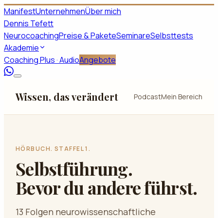
Manifest
Unternehmen
Über mich
Dennis Tefett
Neurocoaching
Preise & Pakete
Seminare
Selbsttests
Akademie
Coaching Plus · Audio
Angebote
Wissen, das verändert
Podcast
Mein Bereich
HÖRBUCH. STAFFEL 1.
Selbstführung.
Bevor du andere führst.
13 Folgen neurowissenschaftliche