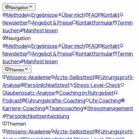
Navigation
Methode
Ergebnisse
Über mich
FAQ
Kontakt
Newsletter
Angebot & Preise
Kontaktformular
Termin
buchen
Manifest lesen
Navigation
Methode
Ergebnisse
Über mich
FAQ
Kontakt
Newsletter
Angebot & Preise
Kontaktformular
Termin
buchen
Manifest lesen
Themen
Wissens-Akademie
Ärzte-Selbsttest
Führungsprofil-
Analyse
Persönlichkeitstest
Stress-Level-Check
Glaubenssatz-Analyse
Coaching im Ruhrgebiet
Podcast
Führungskräfte-Coaching
Life Coaching
Karriere-Coaching
Teamcoaching
Stressmanagement
Persönlichkeitsentwicklung
Themen
Wissens-Akademie
Ärzte-Selbsttest
Führungsprofil-