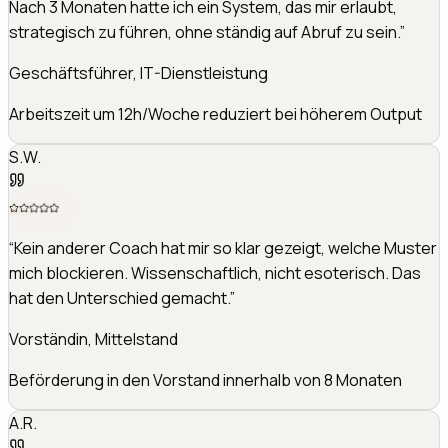
Führung verstanden, warum bestimmte Situationen mich
triggern. Dieses Verständnis hat alles verändert.
”
VP Operations, Logistikunternehmen
Konfliktrate im Team um 60% reduziert
K.L.
“
Ich war kurz vor dem Burnout. Dennis hat mir nicht einfach
Tipps gegeben, sondern die Ursachen gefunden. Heute
führe ich gelassener und mein Team spürt das.
”
Abteilungsleiterin, Gesundheitswesen
Krankenstand im Team von 14% auf 5% gesenkt
J.H.