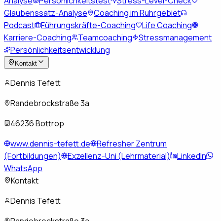
Analyse
Persönlichkeitstest
Stress-Level-Check
Glaubenssatz-Analyse
Coaching im Ruhrgebiet
Podcast
Führungskräfte-Coaching
Life Coaching
Karriere-Coaching
Teamcoaching
Stressmanagement
Persönlichkeitsentwicklung
Kontakt
Dennis Tefett
Randebrockstraße 3a
46236 Bottrop
www.dennis-tefett.de
Refresher Zentrum
(Fortbildungen)
Exzellenz-Uni (Lehrmaterial)
LinkedIn
WhatsApp
Kontakt
Dennis Tefett