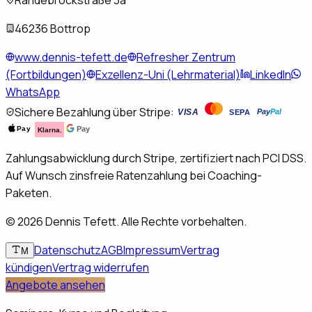
Randebrockstraße 3a
46236 Bottrop
www.dennis-tefett.de
Refresher Zentrum
(Fortbildungen)
Exzellenz-Uni (Lehrmaterial)
LinkedIn
WhatsApp
Sichere Bezahlung über Stripe:
VISA
Pay
Pal
SEPA
Pay
Pay
Klarna.
Zahlungsabwicklung durch Stripe, zertifiziert nach PCI DSS.
Auf Wunsch zinsfreie Ratenzahlung bei Coaching-
Paketen.
©
2026
Dennis Tefett. Alle Rechte vorbehalten.
Datenschutz
AGB
Impressum
Vertrag
M
kündigen
Vertrag widerrufen
Angebote ansehen