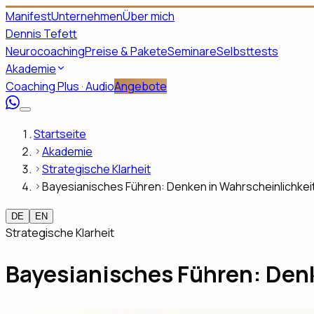
Manifest
Unternehmen
Über mich
Dennis Tefett
Neurocoaching
Preise & Pakete
Seminare
Selbsttests
Akademie
Coaching Plus · Audio
Angebote
Startseite
Akademie
Strategische Klarheit
Bayesianisches Führen: Denken in Wahrscheinlichkei
DE
EN
Strategische Klarheit
Bayesianisches Führen: Den