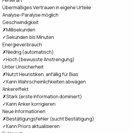
Übermäßiges Vertrauen in eigene Urteile
Analyse-Paralyse möglich
Geschwindigkeit
✗
Millisekunden
✓
Sekunden bis Minuten
Energieverbrauch
✗
Niedrig (automatisch)
✓
Hoch (bewusste Anstrengung)
Unter Unsicherheit
✗
Nutzt Heuristiken, anfällig für Bias
✓
Kann Wahrscheinlichkeiten abwägen
Ankereffekt
✗
Stark (erste Information dominiert)
✓
Kann Anker korrigieren
Neue Informationen
✗
Bestätigungsfehler (sucht Bestätigung)
✓
Kann Priors aktualisieren