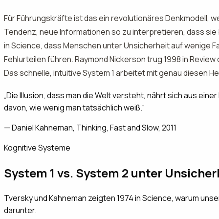
Für Führungskräfte ist das ein revolutionäres Denkmodell, w
Tendenz, neue Informationen so zu interpretieren, dass s
in Science, dass Menschen unter Unsicherheit auf wenige F
Fehlurteilen führen. Raymond Nickerson trug 1998 in Revie
Das schnelle, intuitive System 1 arbeitet mit genau diesen He
„
Die Illusion, dass man die Welt versteht, nährt sich aus ein
davon, wie wenig man tatsächlich weiß.
“
—
Daniel Kahneman, Thinking, Fast and Slow, 2011
Kognitive Systeme
System 1 vs. System 2 unter Unsicher
Tversky und Kahneman zeigten 1974 in Science, warum unse
darunter.