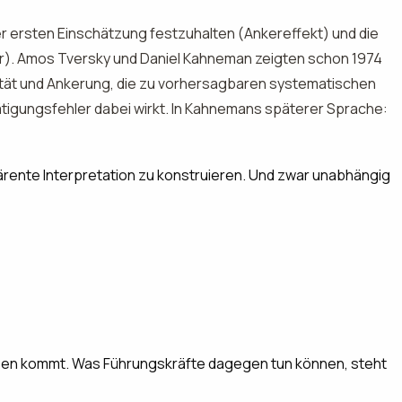
der ersten Einschätzung festzuhalten (Ankereffekt) und die
r). Amos Tversky und Daniel Kahneman zeigten schon 1974
ität und Ankerung, die zu vorhersagbaren systematischen
tigungsfehler dabei wirkt. In Kahnemans späterer Sprache:
kohärente Interpretation zu konstruieren. Und zwar unabhängig
ssen kommt. Was Führungskräfte dagegen tun können, steht