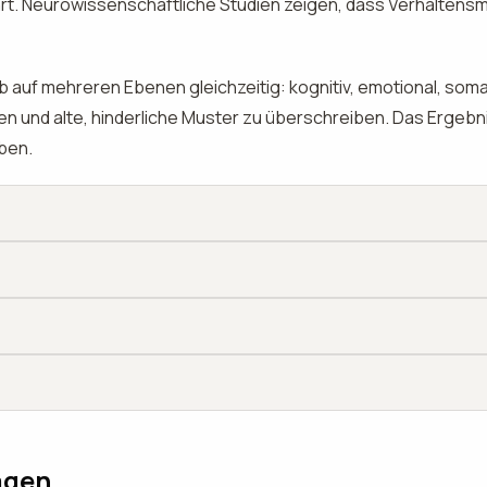
ührt. Neurowissenschaftliche Studien zeigen, dass Verhaltens
auf mehreren Ebenen gleichzeitig: kognitiv, emotional, somati
n und alte, hinderliche Muster zu überschreiben. Das Ergebni
iben.
agen