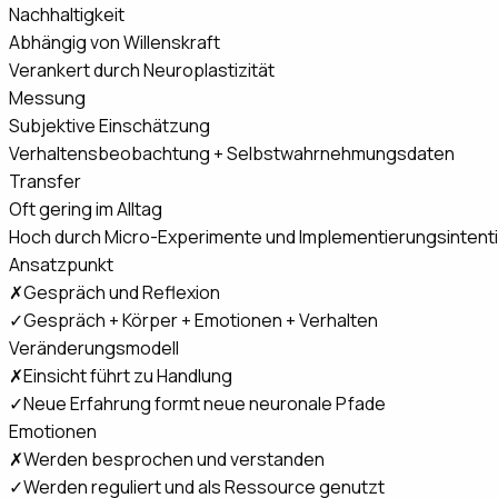
Nachhaltigkeit
Abhängig von Willenskraft
Verankert durch Neuroplastizität
Messung
Subjektive Einschätzung
Verhaltensbeobachtung + Selbstwahrnehmungsdaten
Transfer
Oft gering im Alltag
Hoch durch Micro-Experimente und Implementierungsintent
Ansatzpunkt
✗
Gespräch und Reflexion
✓
Gespräch + Körper + Emotionen + Verhalten
Veränderungsmodell
✗
Einsicht führt zu Handlung
✓
Neue Erfahrung formt neue neuronale Pfade
Emotionen
✗
Werden besprochen und verstanden
✓
Werden reguliert und als Ressource genutzt