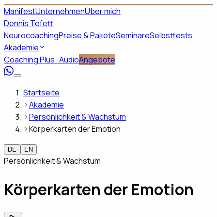
Manifest
Unternehmen
Über mich
Dennis Tefett
Neurocoaching
Preise & Pakete
Seminare
Selbsttests
Akademie
Coaching Plus · Audio
Angebote
Startseite
Akademie
Persönlichkeit & Wachstum
Körperkarten der Emotion
DE
EN
Persönlichkeit & Wachstum
Körperkarten der Emotion