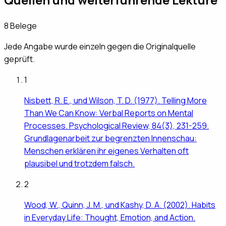
8
Belege
Jede Angabe wurde einzeln gegen die Originalquelle
geprüft.
1
Nisbett, R. E., und Wilson, T. D. (1977). Telling More
Than We Can Know: Verbal Reports on Mental
Processes. Psychological Review, 84(3), 231-259.
Grundlagenarbeit zur begrenzten Innenschau:
Menschen erklären ihr eigenes Verhalten oft
plausibel und trotzdem falsch.
2
Wood, W., Quinn, J. M., und Kashy, D. A. (2002). Habits
in Everyday Life: Thought, Emotion, and Action.