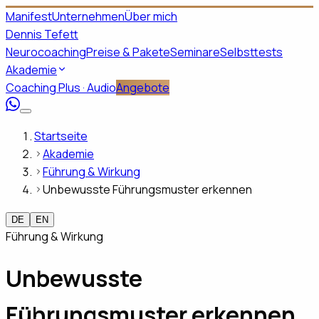
Manifest
Unternehmen
Über mich
Dennis Tefett
Neurocoaching
Preise & Pakete
Seminare
Selbsttests
Akademie
Coaching Plus · Audio
Angebote
Startseite
Akademie
Führung & Wirkung
Unbewusste Führungsmuster erkennen
DE
EN
Führung & Wirkung
Unbewusste
Führungsmuster erkennen