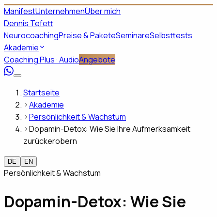
Manifest
Unternehmen
Über mich
Dennis Tefett
Neurocoaching
Preise & Pakete
Seminare
Selbsttests
Akademie
Coaching Plus · Audio
Angebote
Startseite
Akademie
Persönlichkeit & Wachstum
Dopamin-Detox: Wie Sie Ihre Aufmerksamkeit
zurückerobern
DE
EN
Persönlichkeit & Wachstum
Dopamin-Detox: Wie Sie