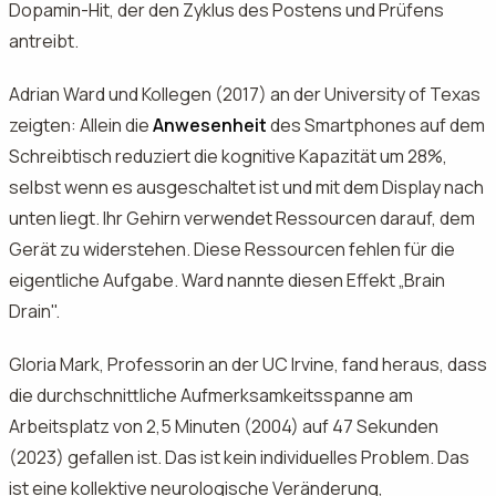
Dopamin-Hit, der den Zyklus des Postens und Prüfens
antreibt.
Adrian Ward und Kollegen (2017) an der University of Texas
zeigten: Allein die
Anwesenheit
des Smartphones auf dem
Schreibtisch reduziert die kognitive Kapazität um 28%,
selbst wenn es ausgeschaltet ist und mit dem Display nach
unten liegt. Ihr Gehirn verwendet Ressourcen darauf, dem
Gerät zu widerstehen. Diese Ressourcen fehlen für die
eigentliche Aufgabe. Ward nannte diesen Effekt „Brain
Drain".
Gloria Mark, Professorin an der UC Irvine, fand heraus, dass
die durchschnittliche Aufmerksamkeitsspanne am
Arbeitsplatz von 2,5 Minuten (2004) auf 47 Sekunden
(2023) gefallen ist. Das ist kein individuelles Problem. Das
ist eine kollektive neurologische Veränderung,