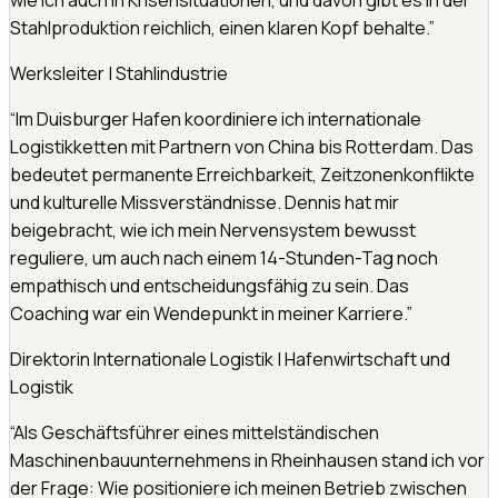
wie ich auch in Krisensituationen, und davon gibt es in der
Stahlproduktion reichlich, einen klaren Kopf behalte.
”
Werksleiter
|
Stahlindustrie
“
Im Duisburger Hafen koordiniere ich internationale
Logistikketten mit Partnern von China bis Rotterdam. Das
bedeutet permanente Erreichbarkeit, Zeitzonenkonflikte
und kulturelle Missverständnisse. Dennis hat mir
beigebracht, wie ich mein Nervensystem bewusst
reguliere, um auch nach einem 14-Stunden-Tag noch
empathisch und entscheidungsfähig zu sein. Das
Coaching war ein Wendepunkt in meiner Karriere.
”
Direktorin Internationale Logistik
|
Hafenwirtschaft und
Logistik
“
Als Geschäftsführer eines mittelständischen
Maschinenbauunternehmens in Rheinhausen stand ich vor
der Frage: Wie positioniere ich meinen Betrieb zwischen