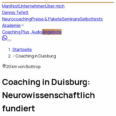
Manifest
Unternehmen
Über mich
Dennis Tefett
Neurocoaching
Preise & Pakete
Seminare
Selbsttests
Akademie
Coaching Plus · Audio
Angebote
Startseite
Coaching in Duisburg
20 km von Bottrop
Coaching in
Duisburg
:
Neurowissenschaftlich
fundiert