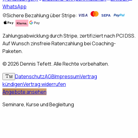
WhatsApp
Sichere Bezahlung über Stripe:
VISA
Pay
Pal
SEPA
Pay
Pay
Klarna.
Zahlungsabwicklung durch Stripe, zertifiziert nach PCI DSS.
Auf Wunsch zinsfreie Ratenzahlung bei Coaching-
Paketen.
©
2026
Dennis Tefett. Alle Rechte vorbehalten.
Datenschutz
AGB
Impressum
Vertrag
M
kündigen
Vertrag widerrufen
Angebote ansehen
Seminare, Kurse und Begleitung