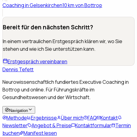
Coaching in
Gelsenkirchen
10 km von Bottrop
Bereit für den nächsten Schritt?
In einem vertraulichen Erstgespräch klären wir, wo Sie
stehen und wie ich Sie unterstützen kann.
Erstgespräch vereinbaren
Dennis Tefett
Neurowissenschaftlich fundiertes Executive Coaching in
Bottrop und online. Für Führungskräfte im
Gesundheitswesen und der Wirtschaft.
Navigation
Methode
Ergebnisse
Über mich
FAQ
Kontakt
Newsletter
Angebot & Preise
Kontaktformular
Termin
buchen
Manifest lesen