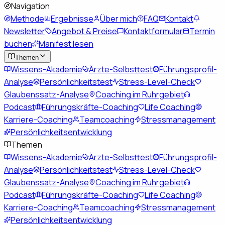
Navigation
Methode
Ergebnisse
Über mich
FAQ
Kontakt
Newsletter
Angebot & Preise
Kontaktformular
Termin
buchen
Manifest lesen
Themen
Wissens-Akademie
Ärzte-Selbsttest
Führungsprofil-
Analyse
Persönlichkeitstest
Stress-Level-Check
Glaubenssatz-Analyse
Coaching im Ruhrgebiet
Podcast
Führungskräfte-Coaching
Life Coaching
Karriere-Coaching
Teamcoaching
Stressmanagement
Persönlichkeitsentwicklung
Themen
Wissens-Akademie
Ärzte-Selbsttest
Führungsprofil-
Analyse
Persönlichkeitstest
Stress-Level-Check
Glaubenssatz-Analyse
Coaching im Ruhrgebiet
Podcast
Führungskräfte-Coaching
Life Coaching
Karriere-Coaching
Teamcoaching
Stressmanagement
Persönlichkeitsentwicklung