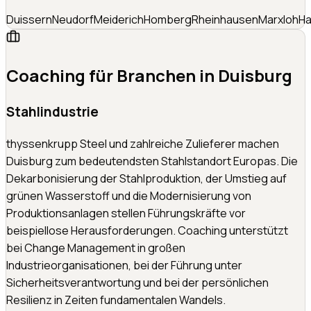
Duissern
Neudorf
Meiderich
Homberg
Rheinhausen
Marxloh
H
Coaching für Branchen in
Duisburg
Stahlindustrie
thyssenkrupp Steel und zahlreiche Zulieferer machen
Duisburg zum bedeutendsten Stahlstandort Europas. Die
Dekarbonisierung der Stahlproduktion, der Umstieg auf
grünen Wasserstoff und die Modernisierung von
Produktionsanlagen stellen Führungskräfte vor
beispiellose Herausforderungen. Coaching unterstützt
bei Change Management in großen
Industrieorganisationen, bei der Führung unter
Sicherheitsverantwortung und bei der persönlichen
Resilienz in Zeiten fundamentalen Wandels.