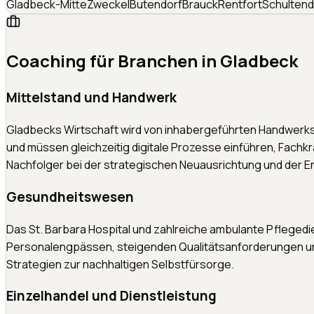
Gladbeck-Mitte
Zweckel
Butendorf
Brauck
Rentfort
Schultend
Coaching für Branchen in
Gladbeck
Mittelstand und Handwerk
Gladbecks Wirtschaft wird von inhabergeführten Handwerk
und müssen gleichzeitig digitale Prozesse einführen, Fach
Nachfolger bei der strategischen Neuausrichtung und der E
Gesundheitswesen
Das St. Barbara Hospital und zahlreiche ambulante Pfleged
Personalengpässen, steigenden Qualitätsanforderungen und 
Strategien zur nachhaltigen Selbstfürsorge.
Einzelhandel und Dienstleistung