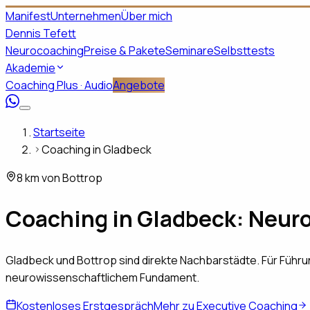
Manifest
Unternehmen
Über mich
Dennis Tefett
Neurocoaching
Preise & Pakete
Seminare
Selbsttests
Akademie
Coaching Plus · Audio
Angebote
Startseite
Coaching in Gladbeck
8 km von Bottrop
Coaching in
Gladbeck
: Neur
Gladbeck und Bottrop sind direkte Nachbarstädte. Für Führu
neurowissenschaftlichem Fundament.
Kostenloses Erstgespräch
Mehr zu Executive Coaching