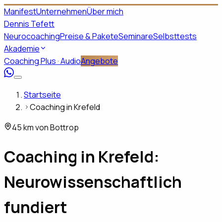
Manifest
Unternehmen
Über mich
Dennis Tefett
Neurocoaching
Preise & Pakete
Seminare
Selbsttests
Akademie
Coaching Plus · Audio
Angebote
Startseite
Coaching in Krefeld
45 km von Bottrop
Coaching in
Krefeld
:
Neurowissenschaftlich
fundiert