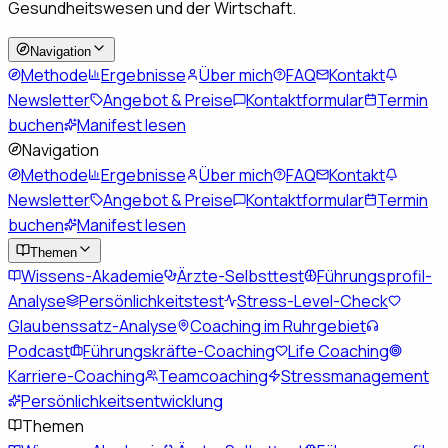
Gesundheitswesen und der Wirtschaft.
Navigation
Methode
Ergebnisse
Über mich
FAQ
Kontakt
Newsletter
Angebot & Preise
Kontaktformular
Termin
buchen
Manifest lesen
Navigation
Methode
Ergebnisse
Über mich
FAQ
Kontakt
Newsletter
Angebot & Preise
Kontaktformular
Termin
buchen
Manifest lesen
Themen
Wissens-Akademie
Ärzte-Selbsttest
Führungsprofil-
Analyse
Persönlichkeitstest
Stress-Level-Check
Glaubenssatz-Analyse
Coaching im Ruhrgebiet
Podcast
Führungskräfte-Coaching
Life Coaching
Karriere-Coaching
Teamcoaching
Stressmanagement
Persönlichkeitsentwicklung
Themen