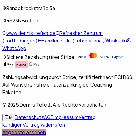
Randebrockstraße 3a
46236 Bottrop
www.dennis-tefett.de
Refresher Zentrum
(Fortbildungen)
Exzellenz-Uni (Lehrmaterial)
LinkedIn
WhatsApp
Sichere Bezahlung über Stripe:
VISA
Pay
Pal
SEPA
Pay
Pay
Klarna.
Zahlungsabwicklung durch Stripe, zertifiziert nach PCI DSS.
Auf Wunsch zinsfreie Ratenzahlung bei Coaching-
Paketen.
©
2026
Dennis Tefett. Alle Rechte vorbehalten.
Datenschutz
AGB
Impressum
Vertrag
M
kündigen
Vertrag widerrufen
Angebote ansehen