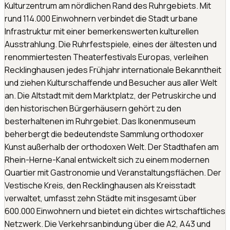
Kulturzentrum am nördlichen Rand des Ruhrgebiets. Mit
rund 114.000 Einwohnern verbindet die Stadt urbane
Infrastruktur mit einer bemerkenswerten kulturellen
Ausstrahlung. Die Ruhrfestspiele, eines der ältesten und
renommiertesten Theaterfestivals Europas, verleihen
Recklinghausen jedes Frühjahr internationale Bekanntheit
und ziehen Kulturschaffende und Besucher aus aller Welt
an. Die Altstadt mit dem Marktplatz, der Petruskirche und
den historischen Bürgerhäusern gehört zu den
besterhaltenen im Ruhrgebiet. Das Ikonenmuseum
beherbergt die bedeutendste Sammlung orthodoxer
Kunst außerhalb der orthodoxen Welt. Der Stadthafen am
Rhein-Herne-Kanal entwickelt sich zu einem modernen
Quartier mit Gastronomie und Veranstaltungsflächen. Der
Vestische Kreis, den Recklinghausen als Kreisstadt
verwaltet, umfasst zehn Städte mit insgesamt über
600.000 Einwohnern und bietet ein dichtes wirtschaftliches
Netzwerk. Die Verkehrsanbindung über die A2, A43 und