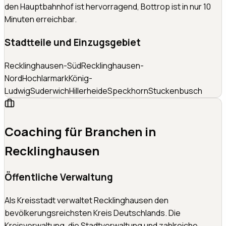
den Hauptbahnhof ist hervorragend, Bottrop ist in nur 10
Minuten erreichbar.
Stadtteile und Einzugsgebiet
Recklinghausen-Süd
Recklinghausen-
Nord
Hochlarmark
König-
Ludwig
Suderwich
Hillerheide
Speckhorn
Stuckenbusch
Coaching für Branchen in
Recklinghausen
Öffentliche Verwaltung
Als Kreisstadt verwaltet Recklinghausen den
bevölkerungsreichsten Kreis Deutschlands. Die
Kreisverwaltung, die Stadtverwaltung und zahlreiche