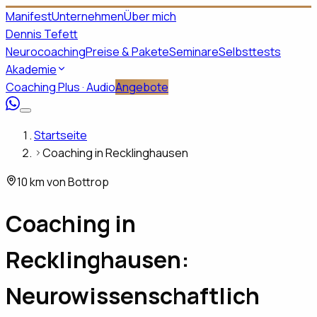
Manifest
Unternehmen
Über mich
Dennis Tefett
Neurocoaching
Preise & Pakete
Seminare
Selbsttests
Akademie
Coaching Plus · Audio
Angebote
Startseite
Coaching in Recklinghausen
10 km von Bottrop
Coaching in
Recklinghausen
:
Neurowissenschaftlich