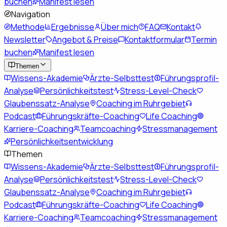
buchen
Manifest lesen
Navigation
Methode
Ergebnisse
Über mich
FAQ
Kontakt
Newsletter
Angebot & Preise
Kontaktformular
Termin
buchen
Manifest lesen
Themen
Wissens-Akademie
Ärzte-Selbsttest
Führungsprofil-
Analyse
Persönlichkeitstest
Stress-Level-Check
Glaubenssatz-Analyse
Coaching im Ruhrgebiet
Podcast
Führungskräfte-Coaching
Life Coaching
Karriere-Coaching
Teamcoaching
Stressmanagement
Persönlichkeitsentwicklung
Themen
Wissens-Akademie
Ärzte-Selbsttest
Führungsprofil-
Analyse
Persönlichkeitstest
Stress-Level-Check
Glaubenssatz-Analyse
Coaching im Ruhrgebiet
Podcast
Führungskräfte-Coaching
Life Coaching
Karriere-Coaching
Teamcoaching
Stressmanagement