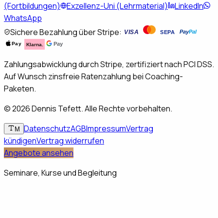
(Fortbildungen)
Exzellenz-Uni (Lehrmaterial)
LinkedIn
WhatsApp
Sichere Bezahlung über Stripe:
VISA
Pay
Pal
SEPA
Pay
Pay
Klarna.
Zahlungsabwicklung durch Stripe, zertifiziert nach PCI DSS.
Auf Wunsch zinsfreie Ratenzahlung bei Coaching-
Paketen.
©
2026
Dennis Tefett. Alle Rechte vorbehalten.
Datenschutz
AGB
Impressum
Vertrag
M
kündigen
Vertrag widerrufen
Angebote ansehen
Seminare, Kurse und Begleitung