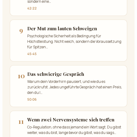
sondern eine
…
42:22
9
Der Mut zum lauten Schweigen
Psychologische Sicherheit als Bedingung für
Höchstleistung. Nicht weich, sondern die Voraussetzung
für Spitzen
…
45:45
10
Das schwierige Gespräch
Warum dein Vorderhirn pausiert, und wie du es
zurückrufst. Jedes ungeführte Gespräch hat einen Preis,
den du l
…
50:06
11
Wenn zwei Nervensysteme sich treffen
Co-Regulation, ohne dass jemand ein Wort sagt. Du gibst
weiter, was du bist, lange bevor du gibst, was du sags
…