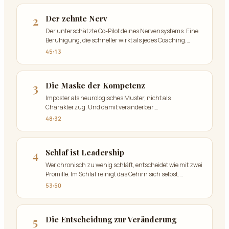
2
Der zehnte Nerv
Der unterschätzte Co-Pilot deines Nervensystems. Eine
Beruhigung, die schneller wirkt als jedes Coaching.
…
45:13
3
Die Maske der Kompetenz
Imposter als neurologisches Muster, nicht als
Charakterzug. Und damit veränderbar.
…
48:32
4
Schlaf ist Leadership
Wer chronisch zu wenig schläft, entscheidet wie mit zwei
Promille. Im Schlaf reinigt das Gehirn sich selbst.
…
53:50
5
Die Entscheidung zur Veränderung