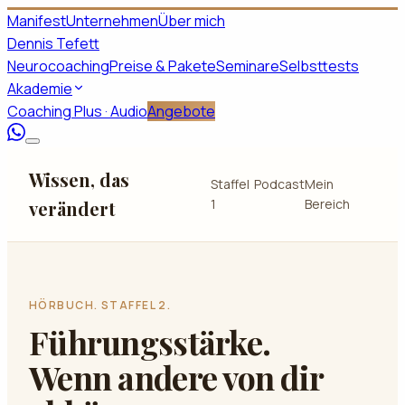
Manifest
Unternehmen
Über mich
Dennis Tefett
Neurocoaching
Preise & Pakete
Seminare
Selbsttests
Akademie
Coaching Plus · Audio
Angebote
Wissen, das
Staffel
Podcast
Mein
1
Bereich
verändert
HÖRBUCH. STAFFEL 2.
Führungsstärke.
Wenn andere von dir