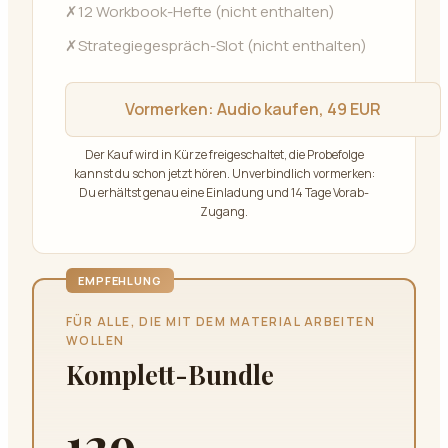
✗
12 Workbook-Hefte (nicht enthalten)
✗
Strategiegespräch-Slot (nicht enthalten)
Vormerken:
Audio kaufen, 49 EUR
Der Kauf wird in Kürze freigeschaltet, die Probefolge
kannst du schon jetzt hören. Unverbindlich vormerken:
Du erhältst genau eine Einladung und 14 Tage Vorab-
Zugang.
EMPFEHLUNG
FÜR ALLE, DIE MIT DEM MATERIAL ARBEITEN
WOLLEN
Komplett-Bundle
129