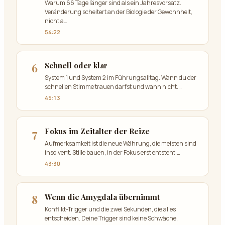
Warum 66 Tage länger sind als ein Jahresvorsatz.
Veränderung scheitert an der Biologie der Gewohnheit,
nicht a
…
54:22
6
Schnell oder klar
System 1 und System 2 im Führungsalltag. Wann du der
schnellen Stimme trauen darfst und wann nicht.
…
45:13
7
Fokus im Zeitalter der Reize
Aufmerksamkeit ist die neue Währung, die meisten sind
insolvent. Stille bauen, in der Fokus erst entsteht.
…
43:30
8
Wenn die Amygdala übernimmt
Konflikt-Trigger und die zwei Sekunden, die alles
entscheiden. Deine Trigger sind keine Schwäche,