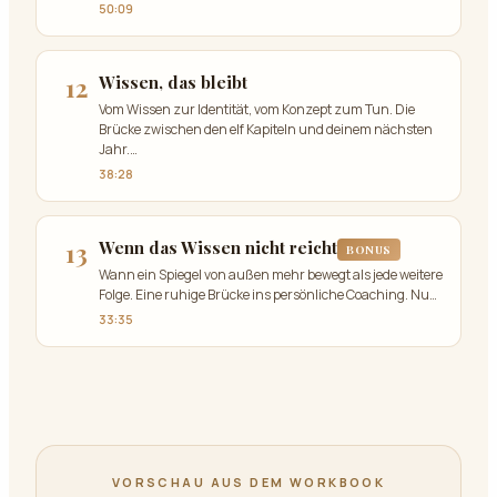
50:09
12
Wissen, das bleibt
Vom Wissen zur Identität, vom Konzept zum Tun. Die
Brücke zwischen den elf Kapiteln und deinem nächsten
Jahr.
…
38:28
13
Wenn das Wissen nicht reicht
BONUS
Wann ein Spiegel von außen mehr bewegt als jede weitere
Folge. Eine ruhige Brücke ins persönliche Coaching. Nu
…
33:35
VORSCHAU AUS DEM WORKBOOK