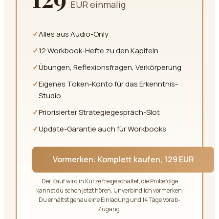
EUR einmalig
✓
Alles aus Audio-Only
✓
12 Workbook-Hefte zu den Kapiteln
✓
Übungen, Reflexionsfragen, Verkörperung
✓
Eigenes Token-Konto für das Erkenntnis-
Studio
✓
Priorisierter Strategiegespräch-Slot
✓
Update-Garantie auch für Workbooks
Vormerken:
Komplett kaufen, 129 EUR
Der Kauf wird in Kürze freigeschaltet, die Probefolge
kannst du schon jetzt hören. Unverbindlich vormerken:
Du erhältst genau eine Einladung und 14 Tage Vorab-
Zugang.